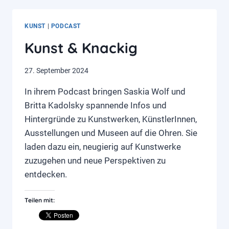
150
JAHRE
KUNST
|
PODCAST
PAULA
MODERSOHN-
Kunst & Knackig
BECKER
27. September 2024
In ihrem Podcast bringen Saskia Wolf und
Britta Kadolsky spannende Infos und
Hintergründe zu Kunstwerken, KünstlerInnen,
Ausstellungen und Museen auf die Ohren. Sie
laden dazu ein, neugierig auf Kunstwerke
zuzugehen und neue Perspektiven zu
entdecken.
Teilen mit: