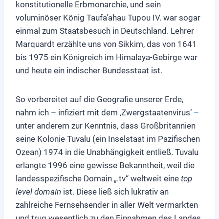
konstitutionelle Erbmonarchie, und sein
voluminöser König Taufa'ahau Tupou IV. war sogar
einmal zum Staatsbesuch in Deutschland. Lehrer
Marquardt erzählte uns von Sikkim, das von 1641
bis 1975 ein Königreich im Himalaya-Gebirge war
und heute ein indischer Bundesstaat ist.
So vorbereitet auf die Geografie unserer Erde,
nahm ich – infiziert mit dem ‚Zwergstaatenvirus‘
–
unter anderem zur Kenntnis, dass Großbritannien
seine Kolonie Tuvalu (ein Inselstaat im Pazifischen
Ozean) 1974 in die Unabhängigkeit entließ. Tuvalu
erlangte 1996 eine gewisse Bekanntheit, weil die
landesspezifische Domain „.tv“ weltweit eine
top
level domain
ist. Diese ließ sich lukrativ an
zahlreiche Fernsehsender in aller Welt vermarkten
und trug wesentlich zu den Einnahmen des Landes