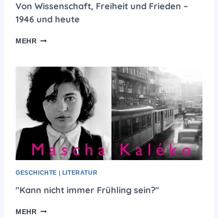
Von Wissenschaft, Freiheit und Frieden –
S
1946 und heute
W
E
V
I
MEHR
O
M
N
A
W
R
I
…
S
S
E
N
S
C
H
A
F
GESCHICHTE
|
LITERATUR
T
"Kann nicht immer Frühling sein?"
,
F
"
MEHR
R