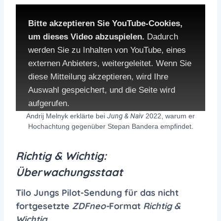
Bitte akzeptieren Sie YouTube-Cookies,
um dieses Video abzuspielen.
Dadurch
werden Sie zu Inhalten von YouTube, eines
externen Anbieters, weitergeleitet. Wenn Sie
diese Mitteilung akzeptieren, wird Ihre
Auswahl gespeichert, und die Seite wird
aufgerufen.
Jung & Naiv
Andrij Melnyk erklärte bei
2022, warum er
Hochachtung gegenüber Stepan Bandera empfindet.
Die Datenschutzbestimmungen von
YouTube:
Richtig & Wichtig:
Überwachungsstaat
YouTube privacy policy
Tilo Jungs Pilot-Sendung für das nicht
fortgesetzte
ZDFneo-
Format
Richtig &
Accept YouTube Content
Wichtig