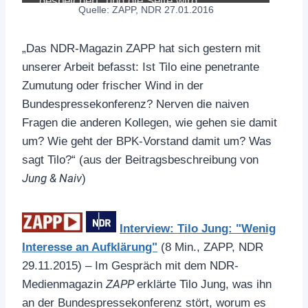
gespeichert, und die Seite wird
Quelle: ZAPP, NDR 27.01.2016
aufgerufen.
„Das NDR-Magazin ZAPP hat sich gestern mit
Die Datenschutzbestimmungen von
unserer Arbeit befasst: Ist Tilo eine penetrante
YouTube:
Zumutung oder frischer Wind in der
Bundespressekonferenz? Nerven die naiven
YouTube privacy policy
Fragen die anderen Kollegen, wie gehen sie damit
um? Wie geht der BPK-Vorstand damit um? Was
sagt Tilo?“ (aus der Beitragsbeschreibung von
Accept YouTube Content
Jung & Naiv
)
Interview: Tilo Jung: "Wenig
Interesse an Aufklärung"
(8 Min., ZAPP, NDR
29.11.2015) – Im Gespräch mit dem NDR-
ZAPP
Medienmagazin
erklärte Tilo Jung, was ihn
an der Bundespressekonferenz stört, worum es