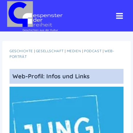
Zum
Inhalt
springen
GESCHICHTE
|
GESELLSCHAFT
|
MEDIEN
|
PODCAST
|
WEB-
PORTRÄT
Web-Profil: Infos und Links