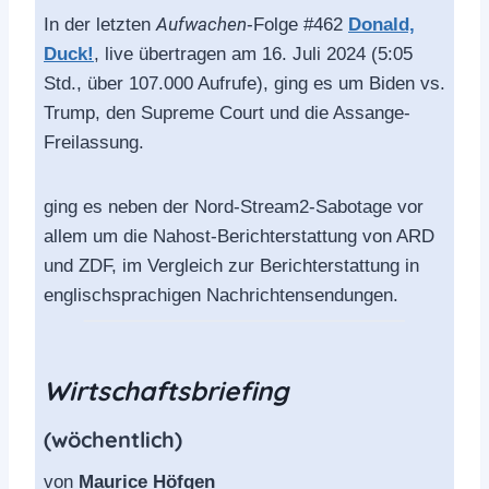
aufgerufen.
Aufwachen
In der letzten
-Folge #462
Donald,
Duck!
, live übertragen am 16. Juli 2024 (5:05
Die Datenschutzbestimmungen von
Std., über 107.000 Aufrufe), ging es um Biden vs.
YouTube:
Trump, den Supreme Court und die Assange-
Freilassung.
YouTube privacy policy
ging es neben der Nord-Stream2-Sabotage vor
Accept YouTube Content
allem um die Nahost-Berichterstattung von ARD
und ZDF, im Vergleich zur Berichterstattung in
englischsprachigen Nachrichtensendungen.
Wirtschaftsbriefing
(wöchentlich)
von
Maurice Höfgen