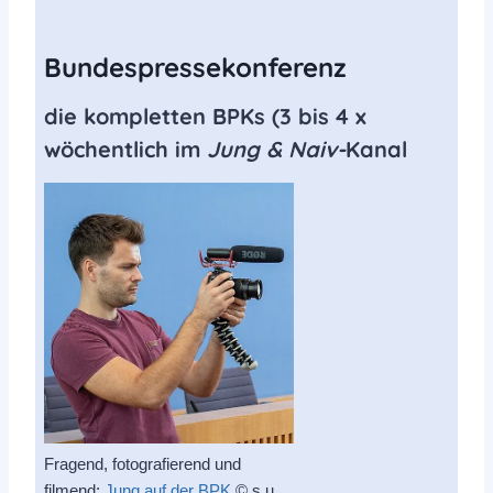
Accept YouTube Content
Bundespressekonferenz
die kompletten BPKs (3 bis 4 x
wöchentlich im
Jung & Naiv-
Kanal
Fragend, fotografierend und
filmend:
Jung auf der BPK
© s.u.