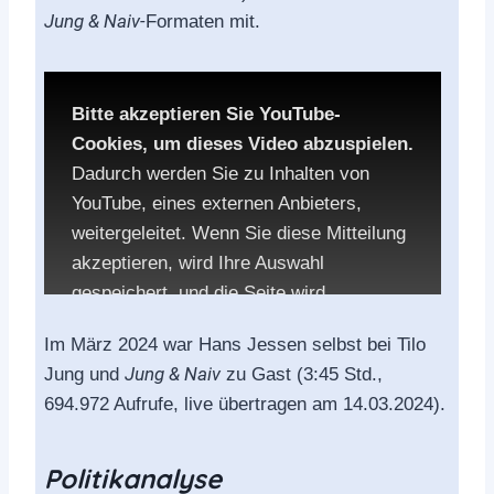
Jung & Naiv-
Formaten mit.
Accept YouTube Content
Bitte akzeptieren Sie YouTube-
Cookies, um dieses Video abzuspielen.
Dadurch werden Sie zu Inhalten von
YouTube, eines externen Anbieters,
weitergeleitet. Wenn Sie diese Mitteilung
akzeptieren, wird Ihre Auswahl
gespeichert, und die Seite wird
aufgerufen.
Im März 2024 war Hans Jessen selbst bei Tilo
Jung & Naiv
Jung und
zu Gast (3:45 Std.,
Die Datenschutzbestimmungen von
694.972 Aufrufe, live übertragen am 14.03.2024).
YouTube:
Politikanalyse
YouTube privacy policy