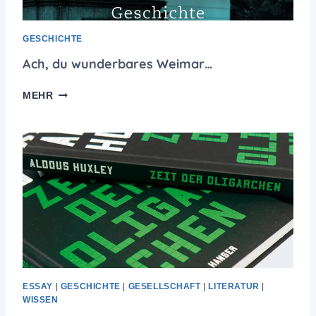
GESCHICHTE
Ach, du wunderbares Weimar…
A
MEHR
C
H
,
D
U
W
U
N
D
E
R
B
A
ESSAY
|
GESCHICHTE
|
GESELLSCHAFT
|
LITERATUR
|
R
WISSEN
E