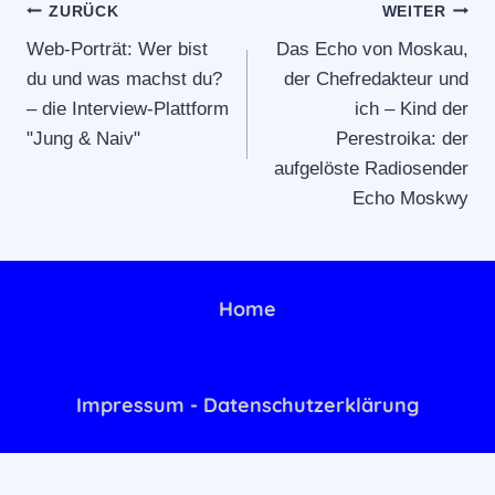
Beitragsnavigation
ZURÜCK
WEITER
D
Ä
E
L
Web-Porträt: Wer bist
Das Echo von Moskau,
R
T
du und was machst du?
der Chefredakteur und
N
E
A
– die Interview-Plattform
ich – Kind der
"
Z
V
"Jung & Naiv"
Perestroika: der
I
O
aufgelöste Radiosender
N
Echo Moskwy
G
E
O
R
G
Home
I
D
E
M
Impressum - Datenschutzerklärung
I
D
O
W