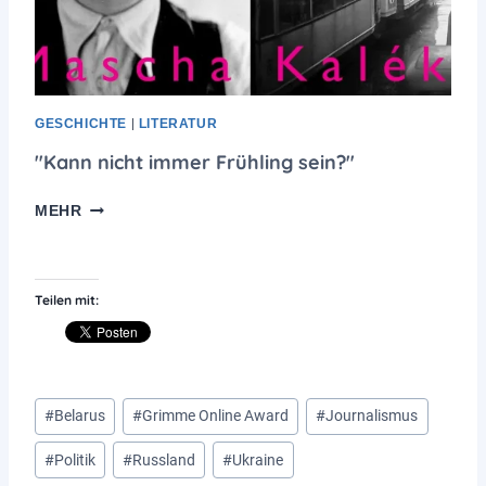
H
A
F
T
,
F
GESCHICHTE
|
LITERATUR
R
"Kann nicht immer Frühling sein?"
E
I
"
MEHR
H
K
E
A
I
N
T
N
Teilen mit:
U
N
N
I
D
C
F
H
R
Schlagworte:
T
#
Belarus
#
Grimme Online Award
#
Journalismus
I
I
E
M
#
Politik
#
Russland
#
Ukraine
D
M
E