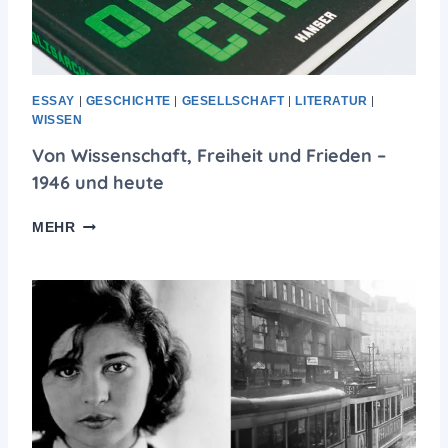
A
S
C
H
E
ESSAY
|
GESCHICHTE
|
GESELLSCHAFT
|
LITERATUR
|
N
WISSEN
P
Von Wissenschaft, Freiheit und Frieden –
O
1946 und heute
S
T
V
MEHR
O
N
W
I
S
S
E
N
S
C