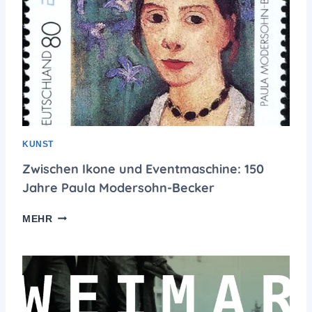
KUNST
Zwischen Ikone und Eventmaschine: 150
Jahre Paula Modersohn-Becker
Z
MEHR
W
I
S
C
H
E