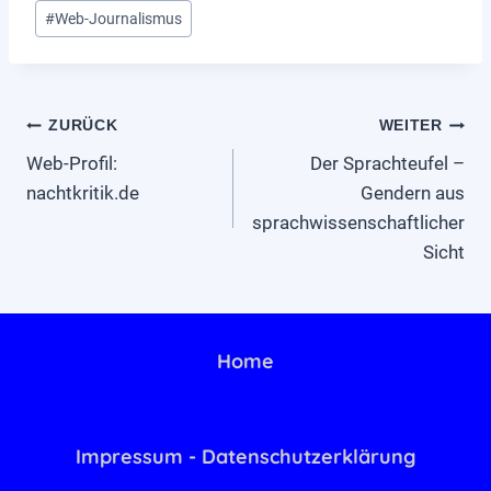
E
#
Web-Journalismus
N
R
F
–
R
1
Ü
9
Beitragsnavigation
ZURÜCK
WEITER
H
4
L
6
Web-Profil:
Der Sprachteufel –
I
U
nachtkritik.de
Gendern aus
N
N
sprachwissenschaftlicher
G
D
S
Sicht
H
E
E
I
U
N
T
?
E
Home
"
Impressum - Datenschutzerklärung