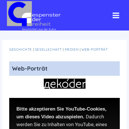
Zum
Inhalt
springen
GESCHICHTE
|
GESELLSCHAFT
|
MEDIEN
|
WEB-PORTRÄT
Web-Porträt
Bitte akzeptieren Sie YouTube-Cookies,
Dadurch
um dieses Video abzuspielen.
werden Sie zu Inhalten von YouTube, eines