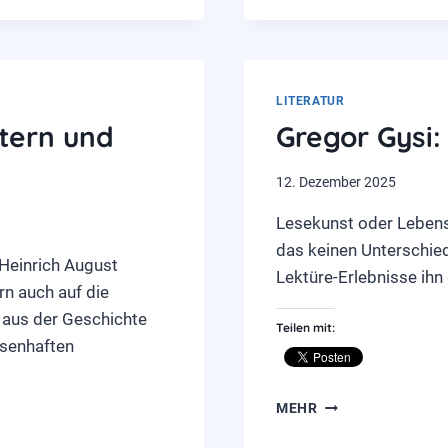
FRIEDEN –
1946
UND
HEUTE
LITERATUR
stern und
Gregor Gysi:
12. Dezember 2025
Lesekunst oder Lebens
das keinen Unterschied
 Heinrich August
Lektüre-Erlebnisse ihn
rn auch auf die
aus der Geschichte
Teilen mit:
isenhaften
GREGOR
MEHR
GYSI:
LESEN