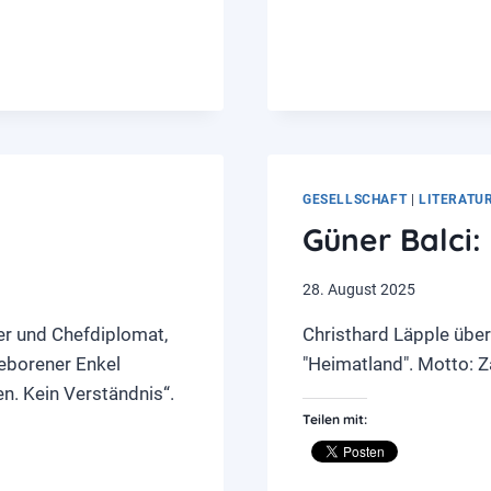
ALS
LEBENSELIXIER
GESELLSCHAFT
|
LITERATU
Güner Balci:
28. August 2025
er und Chefdiplomat,
Christhard Läpple über
geborener Enkel
"Heimatland". Motto: Z
n. Kein Verständnis“.
Teilen mit: