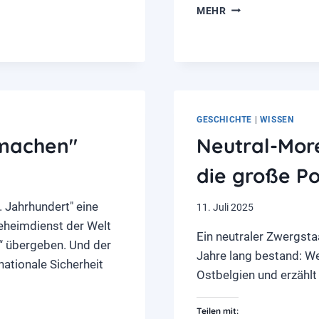
GÜNER
MEHR
BALCI:
DIE
LÖWIN
VON
NEUKÖLLN
GESCHICHTE
|
WISSEN
imachen"
Neutral-More
die große Pol
. Jahrhundert" eine
11. Juli 2025
eheimdienst der Welt
Ein neutraler Zwergstaa
n“ übergeben. Und der
Jahre lang bestand: W
nationale Sicherheit
Ostbelgien und erzählt
Teilen mit: