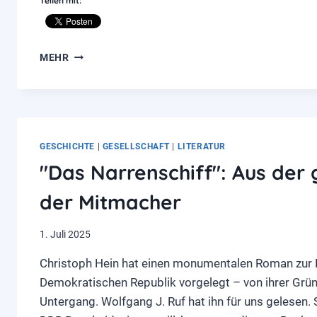
Teilen mit:
"DIE
MEHR
WAHRHEIT
WIRD
EUCH
FREIMACHEN"
GESCHICHTE
|
GESELLSCHAFT
|
LITERATUR
"Das Narrenschiff": Aus der
der Mitmacher
1. Juli 2025
Christoph Hein hat einen monumentalen Roman zur
Demokratischen Republik vorgelegt – von ihrer Grü
Untergang. Wolfgang J. Ruf hat ihn für uns gelesen. S