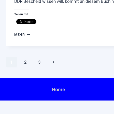
DDR Bescheid wissen will, kommt an diesem Buch ni
Teilen mit:
"DAS
MEHR
NARRENSCHIFF":
AUS
DER
GRAUEN
Seitennavigation
WELT
Nächste
1
2
3
DER
MITMACHER
Seite
Home