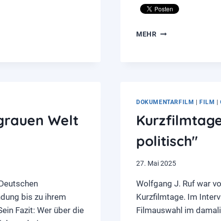
NEUTRAL-
MEHR
MORESNET
–
EIN
KLEINES
LAND
UND
DOKUMENTARFILM
|
FILM
|
DIE
GROSSE P
 grauen Welt
Kurzfilmtag
OLITIK
politisch"
27. Mai 2025
 Deutschen
Wolfgang J. Ruf war v
ndung bis zu ihrem
Kurzfilmtage. Im Interv
ein Fazit: Wer über die
Filmauswahl im damali