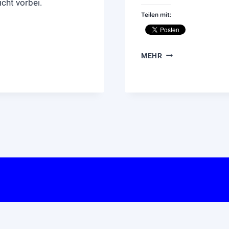
cht vorbei.
Teilen mit:
KURZFILMTAGE
MEHR
OBERHAUSEN:
"ALLES
WAR
POLITISCH"