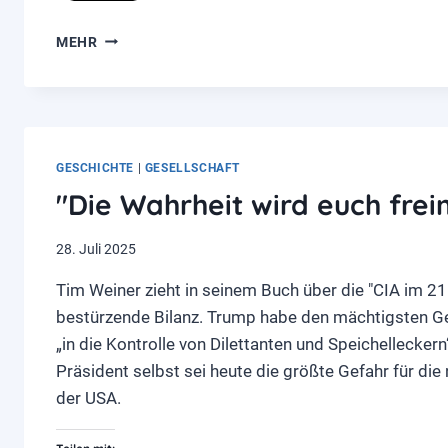
MEIN
MEHR
GROSSVATER, D
ER N
AZI
GESCHICHTE
|
GESELLSCHAFT
"Die Wahrheit wird euch fre
28. Juli 2025
Tim Weiner zieht in seinem Buch über die "CIA im 21
bestürzende Bilanz. Trump habe den mächtigsten G
„in die Kontrolle von Dilettanten und Speichellecker
Präsident selbst sei heute die größte Gefahr für die 
der USA.